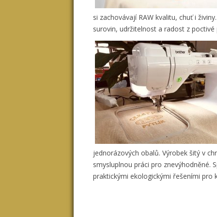
si zachovávají RAW kvalitu, chuť i živi
surovin, udržitelnost a radost z poctiv
jednorázových obalů. Výrobek šitý v chr
smysluplnou práci pro znevýhodněné. S
praktickými ekologickými řešeními pro k