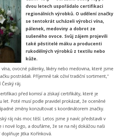
dvou letech uspořádalo certifikaci
regionálních výrobků. O udělení značky
se tentokrát ucházeli výrobci vína,
pálenek, medoviny a dobrot ze
sušeného ovoce. Svůj zájem projevili
také pěstitelé máku a producenti
rukodělných výrobků z textilu nebo
kůže.
 vína, ovocné pálenky, likéry nebo medovina, které jsme
ku postrádali. Příjemně tak oživí tradiční sortiment,“
 Český ráj.
tifikaci před komisí a získají certifikáty, které je
 let. Poté musí podle pravidel prokázat, že oceněné
 případné změny konzultovat s koordinátorem značky.
ý ráj nás moc těší. Letos jsme ji navíc představili v
je i nové logo, a doufáme, že se na něj dokážou naši
 doplňuje Jitka Kořínková.