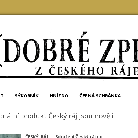
kého ráje
Přejít k obsahu webu
RT
SÝKORNÍK
HNÍZDO
ČERNÁ SCHRÁNKA
ionální produkt Český ráj jsou nově i
ČESKÝ RÁJ – Sdružení Český ráj po