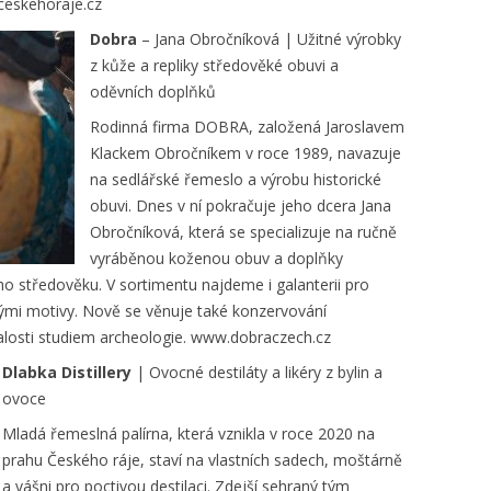
uceskehoraje.cz
Dobra
– Jana Obročníková | Užitné výrobky
z kůže a repliky středověké obuvi a
oděvních doplňků
Rodinná firma DOBRA, založená Jaroslavem
Klackem Obročníkem v roce 1989, navazuje
na sedlářské řemeslo a výrobu historické
obuvi. Dnes v ní pokračuje jeho dcera Jana
Obročníková, která se specializuje na ručně
vyráběnou koženou obuv a doplňky
o středověku. V sortimentu najdeme i galanterii pro
kými motivy. Nově se věnuje také konzervování
nalosti studiem archeologie. www.dobraczech.cz
Dlabka Distillery
| Ovocné destiláty a likéry z bylin a
ovoce
Mladá řemeslná palírna, která vznikla v roce 2020 na
prahu Českého ráje, staví na vlastních sadech, moštárně
a vášni pro poctivou destilaci. Zdejší sehraný tým