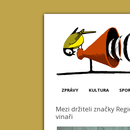
Zprávy, které Vám udělají radost
Dobré zprávy z Čes
ZPRÁVY
KULTURA
SPO
Mezi držiteli značky Reg
vinaři