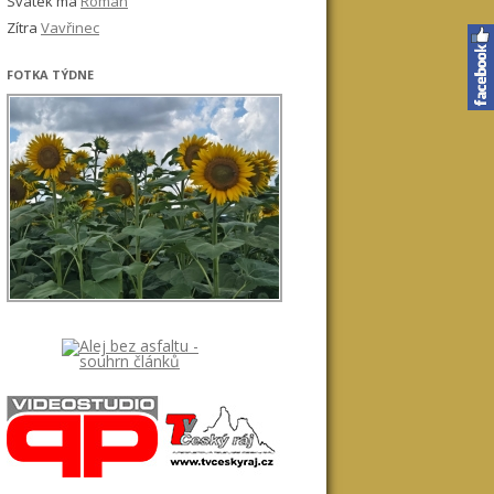
Svátek má
Roman
Zítra
Vavřinec
FOTKA TÝDNE