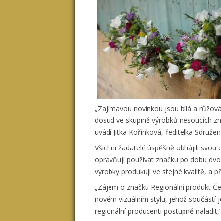
„Zajímavou novinkou jsou bílá a růžová
dosud ve skupině výrobků nesoucích znač
uvádí Jitka Kořínková, ředitelka Sdružení
Všichni žadatelé úspěšně obhájili svou cer
opravňují používat značku po dobu dvou
výrobky produkují ve stejné kvalitě, a
„Zájem o značku Regionální produkt Česk
novém vizuálním stylu, jehož součástí 
regionální producenti postupně naladit,“