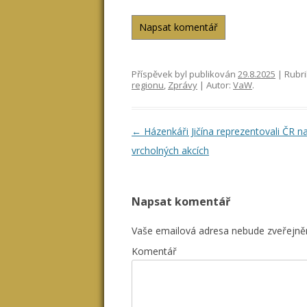
Napsat komentář
Příspěvek byl publikován
29.8.2025
| Rubr
regionu
,
Zprávy
| Autor:
VaW
.
Navigace pro příspěvky
←
Házenkáři Jičína reprezentovali ČR n
vrcholných akcích
Napsat komentář
Vaše emailová adresa nebude zveřejně
Komentář