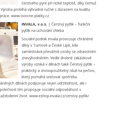
čerstvého pyré při nízké teplotě, díky čemuž
ny. Výroba probíhá výhradně ručně s důrazem na kvalitu
é práce. www.ovocne-platky.cz
INVALA, v.o.s.
| Čerstvý pytlík – funkční
pytlík na uchování chleba
Sociální podnik Invala provozuje chráněné
dílny v Turnově a České Lípě, kde
zaměstnává převážně osoby se zdravotním
znevýhodněním. Vedle drobné zakázkové
výroby vzniká v dílnách také Čerstvý pytlík –
praktický a znovupoužitelný obal na pečivo,
který pomáhá snižovat spotřebu
áněných dílnách podporuje nejen udržitelnost, ale i
polečnost tím propojuje sociální odpovědnost s
aždodenní život. www.eshop.invala.cz/cerstvy-pytlik/