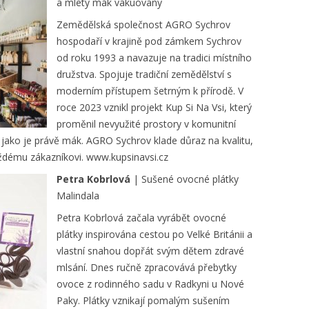
a mletý mák vakuovaný
Zemědělská společnost AGRO Sychrov
hospodaří v krajině pod zámkem Sychrov
od roku 1993 a navazuje na tradici místního
družstva. Spojuje tradiční zemědělství s
moderním přístupem šetrným k přírodě. V
roce 2023 vznikl projekt Kup Si Na Vsi, který
proměnil nevyužité prostory v komunitní
, jako je právě mák. AGRO Sychrov klade důraz na kvalitu,
aždému zákazníkovi. www.kupsinavsi.cz
Petra Kobrlová
| Sušené ovocné plátky
Malindala
Petra Kobrlová začala vyrábět ovocné
plátky inspirována cestou po Velké Británii a
vlastní snahou dopřát svým dětem zdravé
mlsání. Dnes ručně zpracovává přebytky
ovoce z rodinného sadu v Radkyni u Nové
Paky. Plátky vznikají pomalým sušením