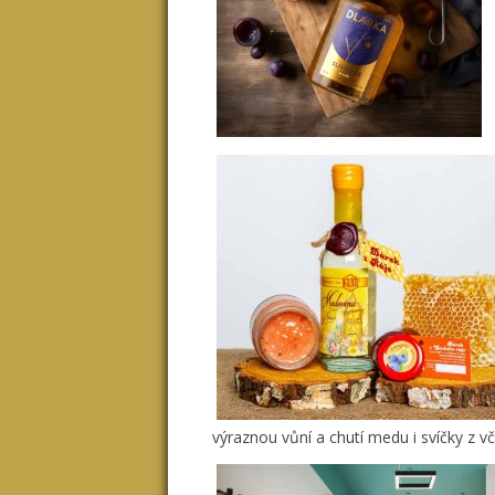
výraznou vůní a chutí medu i svíčky z 