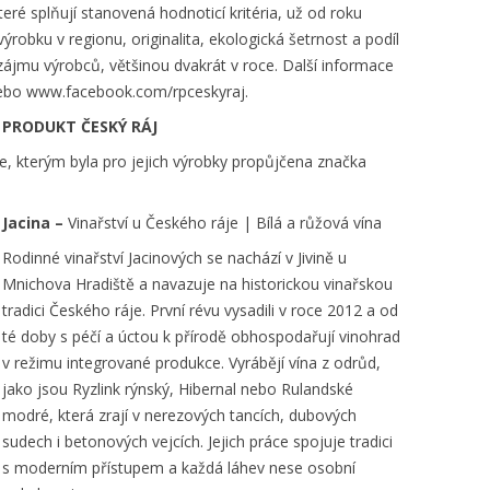
které splňují stanovená hodnoticí kritéria, už od roku
obku v regionu, originalita, ekologická šetrnost a podíl
e zájmu výrobců, většinou dvakrát v roce. Další informace
nebo www.facebook.com/rpceskyraj.
 PRODUKT ČESKÝ RÁJ
, kterým byla pro jejich výrobky propůjčena značka
Jacina –
Vinařství u Českého ráje | Bílá a růžová vína
Rodinné vinařství Jacinových se nachází v Jivině u
Mnichova Hradiště a navazuje na historickou vinařskou
tradici Českého ráje. První révu vysadili v roce 2012 a od
té doby s péčí a úctou k přírodě obhospodařují vinohrad
v režimu integrované produkce. Vyrábějí vína z odrůd,
jako jsou Ryzlink rýnský, Hibernal nebo Rulandské
modré, která zrají v nerezových tancích, dubových
sudech i betonových vejcích. Jejich práce spojuje tradici
s moderním přístupem a každá láhev nese osobní