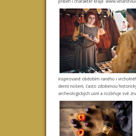
příběh i charakter kraje. www.vinarstvi
inspirované obdobím raného i vrcholnéh
denní nošení, často zdobenou historic
archeologických usní a rozšiřuje své z