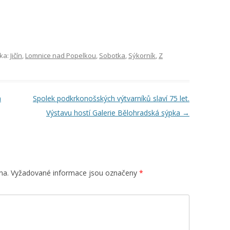
ika:
Jičín
,
Lomnice nad Popelkou
,
Sobotka
,
Sýkorník
,
Z
a
Spolek podkrkonošských výtvarníků slaví 75 let.
Výstavu hostí Galerie Bělohradská sýpka
→
na.
Vyžadované informace jsou označeny
*