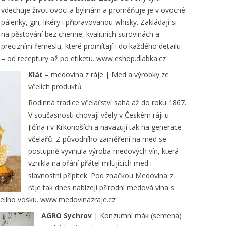
vdechuje život ovoci a bylinám a proměňuje je v ovocné
pálenky, gin, likéry i připravovanou whisky. Zakládají si
na pěstování bez chemie, kvalitních surovinách a
precizním řemeslu, které promítají i do každého detailu
– od receptury až po etiketu. www.eshop.dlabka.cz
Klát
– medovina z ráje | Med a výrobky ze
včelích produktů
Rodinná tradice včelařství sahá až do roku 1867.
V současnosti chovají včely v Českém ráji u
Jičína i v Krkonoších a navazují tak na generace
včelařů. Z původního zaměření na med se
postupně vyvinula výroba medových vín, která
vznikla na přání přátel milujících med i
slavnostní přípitek. Pod značkou Medovina z
ráje tak dnes nabízejí přírodní medová vína s
včelího vosku. www.medovinazraje.cz
AGRO Sychrov
| Konzumní mák (semena)