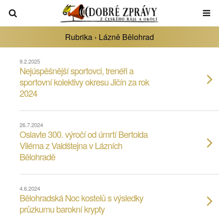
Rubrika ›
Lázně Bělohrad
9.2.2025
Nejúspěšnější sportovci, trenéři a
sportovní kolektivy okresu Jičín za rok
2024
26.7.2024
Oslavte 300. výročí od úmrtí Bertolda
Viléma z Valdštejna v Lázních
Bělohradě
4.6.2024
Bělohradská Noc kostelů s výsledky
průzkumu barokní krypty